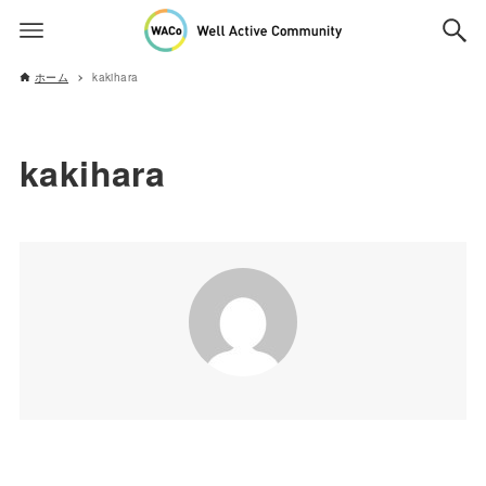
ホーム
kakihara
kakihara