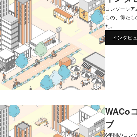
コンソーシア
もの、得たも
た。
インタビ
WAC
ブ
6年間のコン