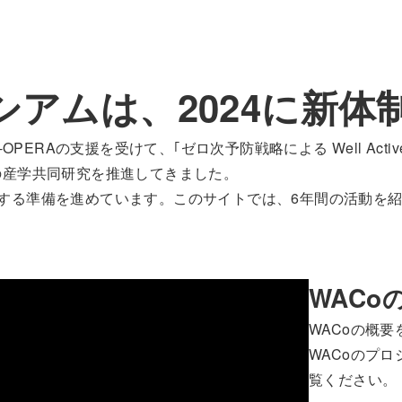
シアムは、2024に新
ERAの支援を受けて、｢ゼロ次予防戦略による Well Activ
間の産学共同研究を推進してきました。
移行する準備を進めています。このサイトでは、6年間の活動
WACo
WACoの概
WACoのプ
覧ください。