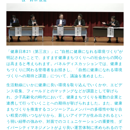
「健康日本21（第三次）」に “自然に健康になれる環境づくり”が
明記されたことで、ますます健康まちづくりへの社会からの関心
は高まると考えられます。パネルディスカッションでは、健康ま
ちづくりに関わる登壇者をお招きし、「自然に健康になれる環境
づくりへの期待と課題」について、議論を進めました。
生活動線にいかに健康に良い環境を取り込んでいくかや、エビデ
ンス収集、フィールドとのマッチングなどが課題として挙げら
れ、少子高齢化の時代において、健康まちづくりを複数の企業と
連携して行っていくことへの期待が挙げられました。また、健康
まちづくりを推進するコンソーシアムメンバーの多様性や知り合
い程度の弱いつながりから、新しいアイデアが生み出されるとい
う弱い紐帯の強みや、対面でのコミュニケーションの重要性、ダ
イバーシティマネジメントがより良い運営体制に求められるので