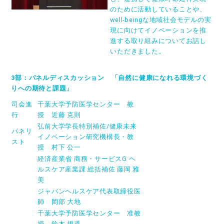
のために活動していることや、
well-beingな地域社会モデルの実
現に向けてイノベーションを推
進する取り組みについてお話し
いただきました。
3
部：パネルディスカッション 「自然に健康になれる環境づく
りへの期待と課題」
司会進
千葉大学予防医学センター 教
行
授 近藤 克則
弘前大学学長特別補佐/健康未来
パネリ
イノベーション研究機構長・教
スト
授 村下 公一
経済産業省 商務・サービスG ヘ
ルスケア産業課 総括補佐 藤岡 雅
美
ジャパンヘルスケア代表取締役医
師 岡部 大地
千葉大学予防医学センター 准教
授 鈴木 規道