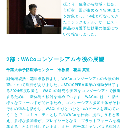
授より、住宅から地域・社会、
市町村、国が進めるPFS/SIBまで
を対象とし、14社と行なってき
たロジックモデル、サービス・
商品の介護予防効果の検証につ
いて報告しました。
2
部：WACoコンソーシアム今後の展望
千葉大学予防医学センター 准教授 花里 真道
副領域統括・花里准教授より、WACoコンソーシアムの今後の展
望について報告がありました。JSTのOPERA事業の補助が終了す
る2024年度以降も、WACoの研究や実装をコンソーシアムで推進
するために、新体制の検討を進めています。WACoには、生活の
様々なフィールドが関わるため、コンソーシアム参加主体がそれ
ぞれの強みを活かし、WACoのひとつひとつのピースを埋めてい
くことで、コミュニティとしてのWACoを社会に提示しうると考
え、多様な参加者が、プレイヤーとなり、プラットフォームを構
築することを目指しています。また、西千葉キャンパスで検討さ