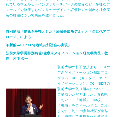
れているウェルビーイングリサーチパークの整備など、多様なフ
ィールドで健康まちづくりのデザイン・評価技術の創出と社会実
装の推進について展望を述べました。
特別講演「健康を基軸とした「経済発展モデル」と「全世代アプ
ローチ」による
革新的well-being地域共創社会の実現」
弘前大学学長特別補佐/健康未来イノベーション研究機構長・教
授 村下 公一
弘前大学の村下教授より、JSTの
革新的イノベーション創出プロ
グラム・COI（センター・オブ・
イノベーション）、COI -NEXTの
弘前大学の取り組みについて、
ご講演いただきました。青森県
において、「地域」「学校」
「職域」をフィールドに、これ
までに、約80の参加機関が集結
し、連携して健康寿命延伸実現