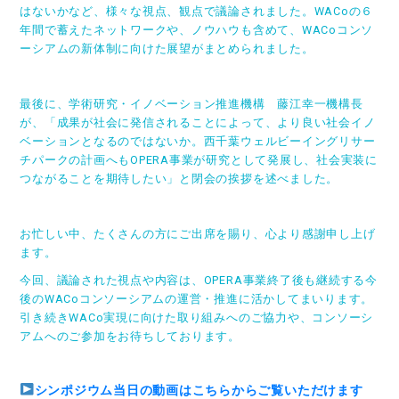
はないかなど、様々な視点、観点で議論されました。WACoの６
年間で蓄えたネットワークや、ノウハウも含めて、WACoコンソ
ーシアムの新体制に向けた展望がまとめられました。
最後に、学術研究・イノベーション推進機構 藤江幸一機構長
が、「成果が社会に発信されることによって、より良い社会イノ
ベーションとなるのではないか。西千葉ウェルビーイングリサー
チパークの計画へもOPERA事業が研究として発展し、社会実装に
つながることを期待したい」と閉会の挨拶を述べました。
お忙しい中、たくさんの方にご出席を賜り、心より感謝申し上げ
ます。
今回、議論された視点や内容は、OPERA事業終了後も継続する今
後のWACoコンソーシアムの運営・推進に活かしてまいります。
引き続きWACo実現に向けた取り組みへのご協力や、コンソーシ
アムへのご参加をお待ちしております。
シンポジウム当日の動画はこちらからご覧いただけます