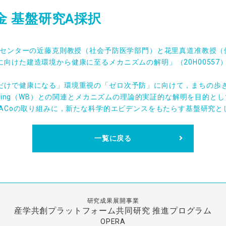
金 基盤研究A採択
学センターの近藤克則教授（社会予防医学部門）と花里真道准教授（
向けた建造環境から健康に至るメカニズムの解明」（20H00557
けで健康になる」環境重視の「ゼロ次予防」に向けて，まちの歩
-being（WB）との関連とメカニズムの理論的実証的な解明を目的と
WACoの取り組みに，新たな科学的エビデンスをもたらす基盤研究と
一覧に戻る
研究成果展開事業
産学共創プラットフォーム共同研究
推進プログラム
OPERA